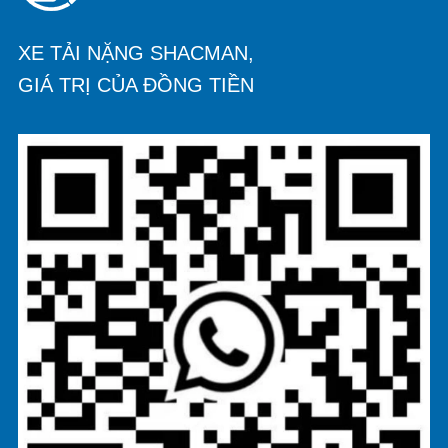
XE TẢI NẶNG SHACMAN,
GIÁ TRỊ CỦA ĐỒNG TIỀN