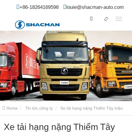
+86-18264169598
louie@shacman-auto.com
Home
Tin tức công ty
Xe tải hạng nặng Thiểm Tây triệu
tập hội nghị thẩm định và đánh giá nhóm vận hành
Xe tải hạng nặng Thiểm Tây