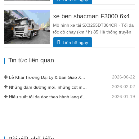
Chung 8385*2490*3450 Đổ cơ thể
5600*2300*1500 Độ dày (mm) Bottom 8,
xe ben shacman F3000 6x4
mặt 6 Hệ thống nâng thủy lực nâng giữa
hoặc nâng phía trước HYVA…
Mô hình xe tải SX3255DT384CR · Tối đa
tốc độ chạy (km / h) 85 Hệ thống truyền
động 6× 4 Kích thước(L * W * H) (mm)
Liên hệ ngay
Chung 8385*2490*3450 Đổ cơ thể
5600*2300*1500 Khối lượng thùng hàng
Tin tức liên quan
19 mét khối, 20 mét khối có sẵn Độ dày
thùng hàng (mm) Bottom 8,…
2026-06-22
Lễ Khai Trương Đại Lý & Bàn Giao Xe Đội Tại Tanzania
2026-02-02
Những dặm đường mới, những cột mốc mới - Đà tiến tiếp tục được duy trì.
2026-01-19
Hiệu suất tối đa dọc theo hành lang đường sắt xuyên Guinea
Bài viết phổ biến