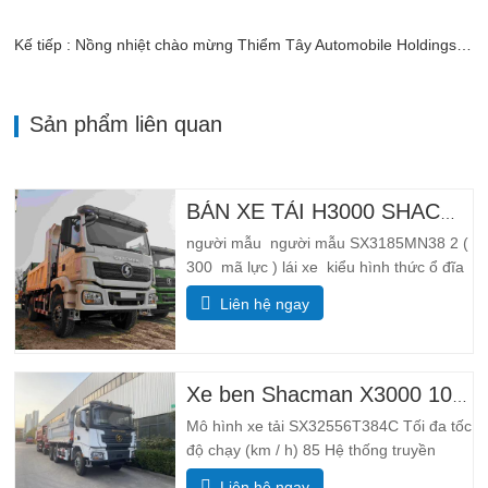
Kế tiếp : Nồng nhiệt chào mừng Thiểm Tây Automobile Holdings được trao danh hiệu danh dự "Nền tảng của sức mạnh vĩ đại"
Sản phẩm liên quan
BÁN XE TẢI H3000 SHACMAN 4X4
người mẫu người mẫu SX3185MN38 2 (
300 mã lực ) lái xe kiểu hình thức ổ đĩa
4*4 Cân nặng thông số trọng lượng Hoàn
Liên hệ ngay
thành lề đường khối lượng (kg) hạn
chế trọng lượng 55 00 Tổng khối lượng
tải (kg) 25 000 kích thước thông số kích
thước Tổng thể …
Xe ben Shacman X3000 10 bánh
Mô hình xe tải SX32556T384C Tối đa tốc
độ chạy (km / h) 85 Hệ thống truyền
động 6× 4 Kích thước(L * W * H) (mm)
Liên hệ ngay